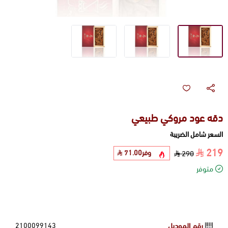
دقه عود مروكي طبيعي
السعر شامل الضريبة
219
وفر
71.00
290
متوفر
رقم الموديل
2100099143