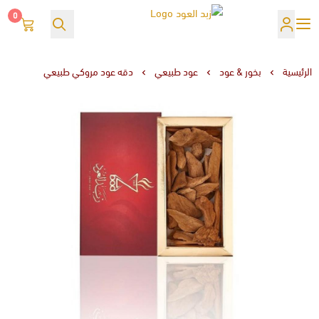
0
زبد العود
الرئيسية
بخور & عود
عود طبيعي
دقه عود مروكي طبيعي