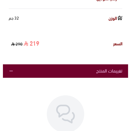
الوزن
32 جم
219
السعر
290
تقييمات المنتج