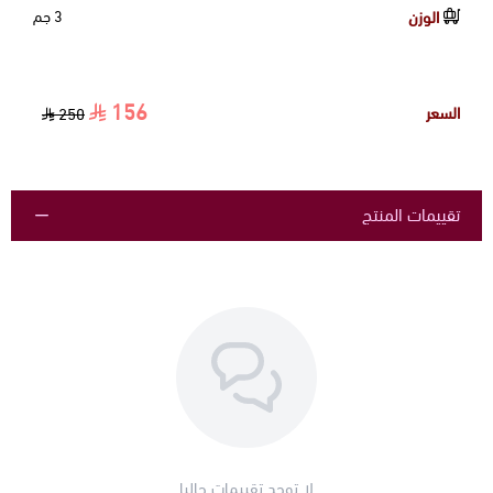
الوزن
3 جم
156
السعر
250
تقييمات المنتج
لا توجد تقييمات حاليا