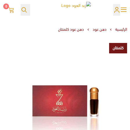
0
زبد العود
الرئيسية
دهن عود
دهن عود كلمنتان
كلمنتان