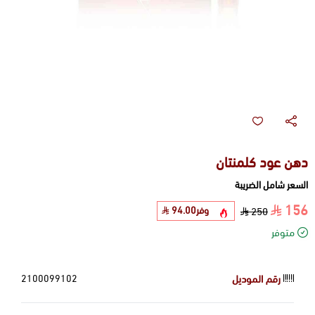
دهن عود كلمنتان
السعر شامل الضريبة
156
وفر
94.00
250
متوفر
رقم الموديل
2100099102