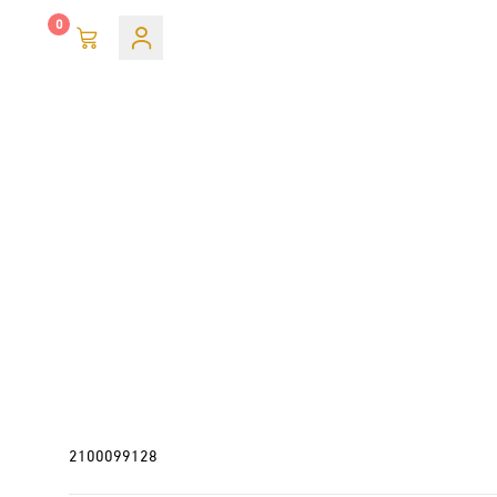
0
2100099128