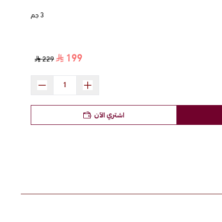
3 جم
199
229
اشتري الآن