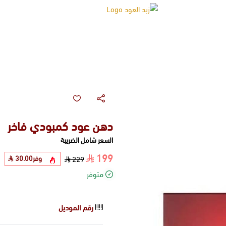
زبد العود
دهن عود كمبودي فاخر
السعر شامل الضريبة
199
وفر
30.00
229
متوفر
رقم الموديل