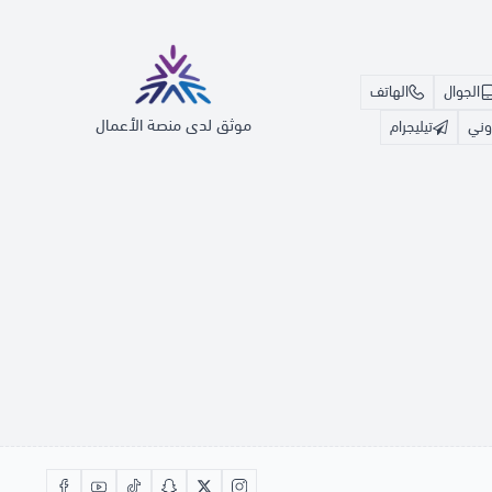
الجوال
الهاتف
موثق لدى منصة الأعمال
روني
تيليجرام