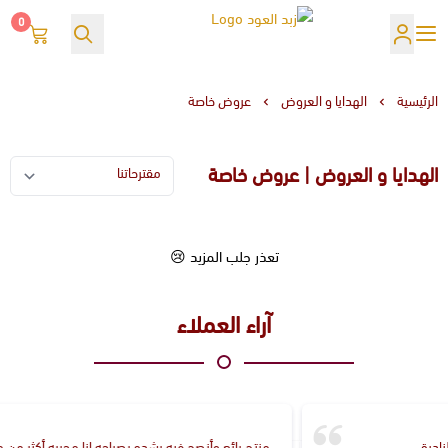
0
زبد العود
الرئيسية
الهدايا و العروض
عروض خاصة
الهدايا و العروض | عروض خاصة
تعذر جلب المزيد 😢
آراء العملاء
منتج رائع وأنصح فيه بشده بصراحه انا مجربه أكثر من مره ورح اطلبه كل مره