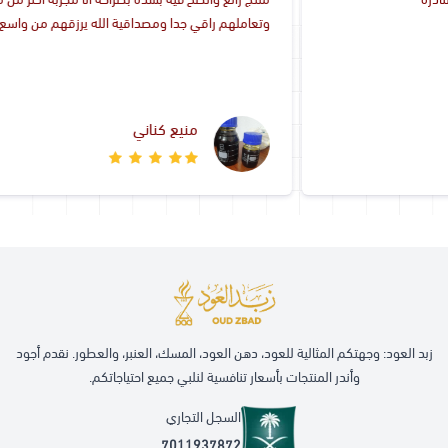
وتعاملهم راقي جدا ومصداقية الله يرزقهم من واسع فضله.
منيع كناني
زبد العود: وجهتكم المثالية للعود، دهن العود، المسك، العنبر، والعطور. نقدم أجود
وأندر المنتجات بأسعار تنافسية لنلبي جميع احتياجاتكم.
السجل التجاري
7011937872