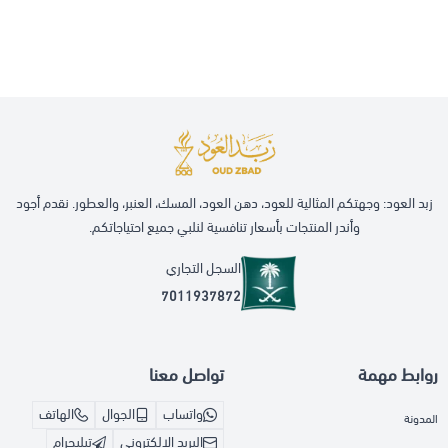
زبد العود: وجهتكم المثالية للعود، دهن العود، المسك، العنبر، والعطور. نقدم أجود
وأندر المنتجات بأسعار تنافسية لنلبي جميع احتياجاتكم.
السجل التجاري
7011937872
روابط مهمة
تواصل معنا
واتساب
الجوال
الهاتف
المدونة
البريد الإلكتروني
تيليجرام