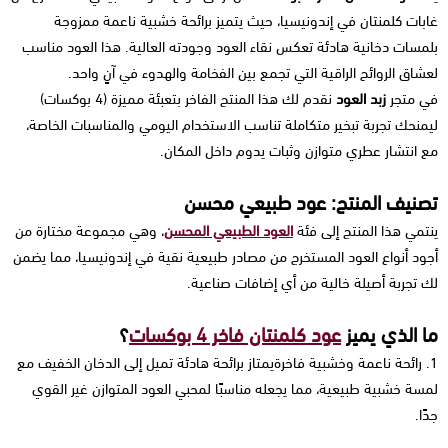
غابات كلمنتان في إندونيسيا، حيث يتميز برائحة خشبية ناعمة ممزوجة
بلمسات دخانية هادئة تعكس نقاء العود وجودته العالية. هذا العود مناسب
لعشاق الروائح الراقية التي تجمع بين الفخامة والهدوء في آنٍ واحد.
في متجر
زبد العود
نقدم لك هذا المنتج الفاخر بتعبئة مميزة (4 بوكسات)
ليمنحك تجربة تبخير متكاملة تناسب الاستخدام اليومي والمناسبات الخاصة،
مع انتشار عطري متوازن وثبات يدوم داخل المكان.
تصنيف المنتج: عود طبيعي محسن
ينتمي هذا المنتج إلى فئة
العود الطبيعي المحسن
، وهي مجموعة مختارة من
أجود أنواع العود المستخرج من مصادر طبيعية نقية في إندونيسيا، مما يضمن
لك تجربة أصيلة خالية من أي إضافات صناعية.
ما الذي يميز
عود كلمنتان فاخر 4 بوكسات
؟
1. رائحة ناعمة وخشبية فاخرةيمتاز برائحة هادئة تميل إلى الدخان الخفيف مع
لمسة خشبية طبيعية، مما يجعله مناسبًا لمحبي العود المتوازن غير القوي
جدًا.