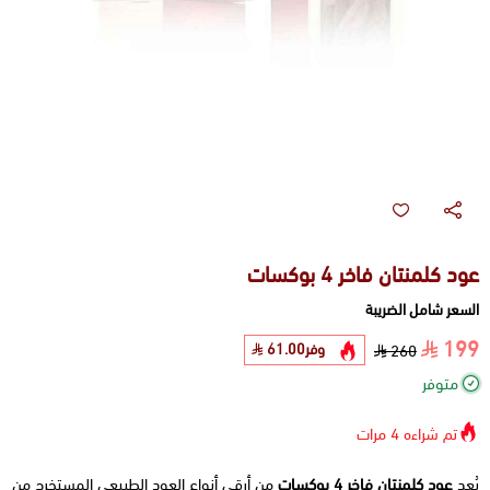
عود كلمنتان فاخر 4 بوكسات
السعر شامل الضريبة
199
وفر
61.00
260
متوفر
تم شراءه
4
مرات
يُعد
عود كلمنتان فاخر 4 بوكسات
من أرقى أنواع العود الطبيعي المستخرج من