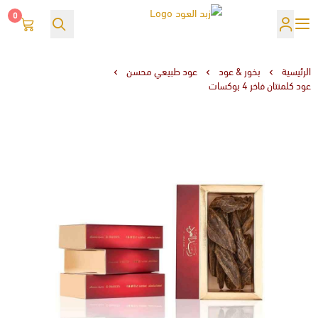
0
زبد العود
الرئيسية
بخور & عود
عود طبيعي محسن
عود كلمنتان فاخر 4 بوكسات