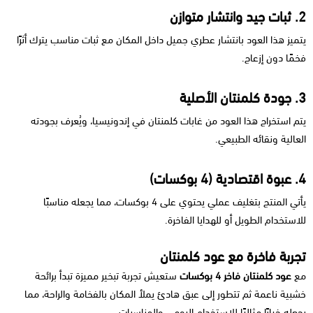
2. ثبات جيد وانتشار متوازن
يتميز هذا العود بانتشار عطري جميل داخل المكان مع ثبات مناسب يترك أثرًا
فخمًا دون إزعاج.
3. جودة كلمنتان الأصلية
يتم استخراج هذا العود من غابات كلمنتان في إندونيسيا، ويُعرف بجودته
العالية ونقائه الطبيعي.
4. عبوة اقتصادية (4 بوكسات)
يأتي المنتج بتغليف عملي يحتوي على 4 بوكسات، مما يجعله مناسبًا
للاستخدام الطويل أو للهدايا الفاخرة.
تجربة فاخرة مع عود كلمنتان
مع
عود كلمنتان فاخر 4 بوكسات
ستعيش تجربة تبخير مميزة تبدأ برائحة
خشبية ناعمة ثم تتطور إلى عبق هادئ يملأ المكان بالفخامة والراحة، مما
يجعله خيارًا مثاليًا للاستخدام اليومي والمناسبات.