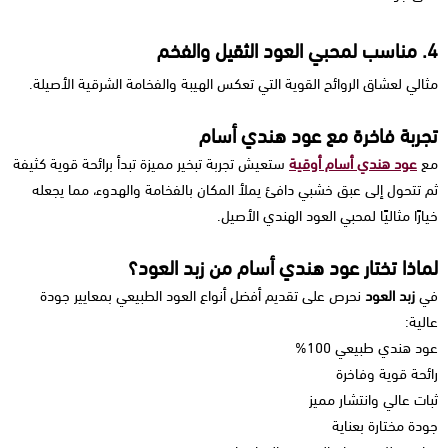
4. مناسب لمحبي العود الثقيل والفخم
مثالي لعشاق الروائح القوية التي تعكس الهيبة والفخامة الشرقية الأصيلة.
تجربة فاخرة مع عود هندي أسام
مع
عود هندي أسام أوقية
ستعيش تجربة تبخير مميزة تبدأ برائحة قوية كثيفة
ثم تتحول إلى عبق خشبي دافئ يملأ المكان بالفخامة والهدوء، مما يجعله
خيارًا مثاليًا لمحبي العود الهندي الأصيل.
لماذا تختار عود هندي أسام من زبد العود؟
في
زبد العود
نحرص على تقديم أفضل أنواع العود الطبيعي بمعايير جودة
عالية:
عود هندي طبيعي 100%
رائحة قوية وفاخرة
ثبات عالي وانتشار مميز
جودة مختارة بعناية