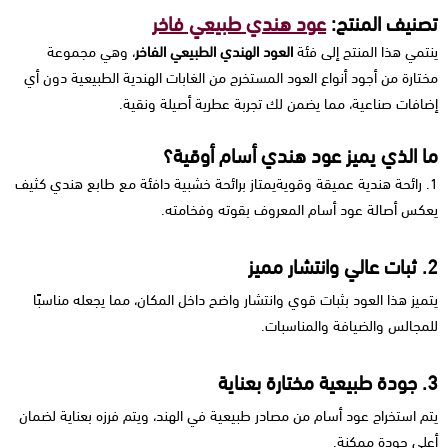
تصنيف المنتج:
عود هندي طبيعي فاخر
ينتمي هذا المنتج إلى فئة
العود الهندي الطبيعي الفاخر
، وهي مجموعة
مختارة من أجود أنواع العود المستخرج من الغابات الهندية الطبيعية دون أي
إضافات صناعية، مما يضمن لك تجربة عطرية أصيلة ونقية.
ما الذي يميز عود هندي أسام أوقية؟
1. رائحة هندية عميقة وقويةيمتاز برائحة خشبية دافئة مع طابع هندي كثيف
يعكس أصالة عود أسام المعروف بقوته وفخامته.
2. ثبات عالي وانتشار مميز
يتميز هذا العود بثبات قوي وانتشار واضح داخل المكان، مما يجعله مناسبًا
للمجالس والضيافة والمناسبات.
3. جودة طبيعية مختارة بعناية
يتم استخراج عود أسام من مصادر طبيعية في الهند، ويتم فرزه بعناية لضمان
أعلى جودة ممكنة.