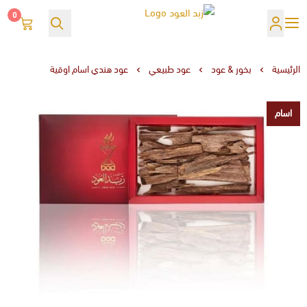
0
زبد العود
الرئيسية
بخور & عود
عود طبيعي
عود هندي اسام اوقية
اسام