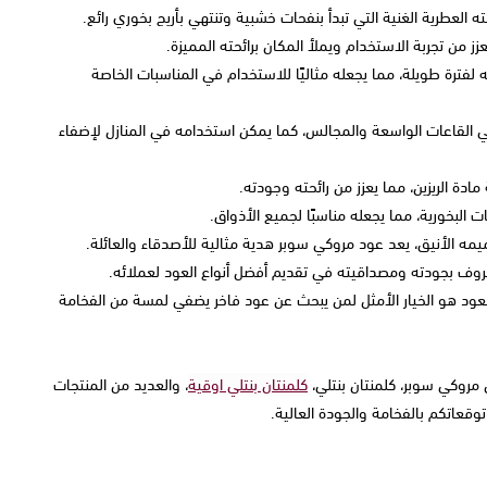
ه العطرية الغنية التي تبدأ بنفحات خشبية وتنتهي بأريج بخوري رائع.
 يعزز من تجربة الاستخدام ويملأ المكان برائحته المميزة.
ته لفترة طويلة، مما يجعله مثاليًا للاستخدام في المناسبات الخاصة
 القاعات الواسعة والمجالس، كما يمكن استخدامه في المنازل لإضفاء
مادة الريزين، مما يعزز من رائحته وجودته.
ت البخورية، مما يجعله مناسبًا لجميع الأذواق.
يمه الأنيق، يعد عود مروكي سوبر هدية مثالية للأصدقاء والعائلة.
عروف بجودته ومصداقيته في تقديم أفضل أنواع العود لعملائه.
لعود هو الخيار الأمثل لمن يبحث عن عود فاخر يضفي لمسة من الفخامة
 مروكي سوبر، كلمنتان بنتلي،
كلمنتان بنتلي اوقية
، والعديد من المنتجات
قعاتكم بالفخامة والجودة العالية.