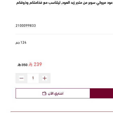
عود مروكي سوبر من متجر زبد العود, ليتناسب مع فخامتكم وذوقكم
2100099833
124 جم
239
350
اشتري الآن