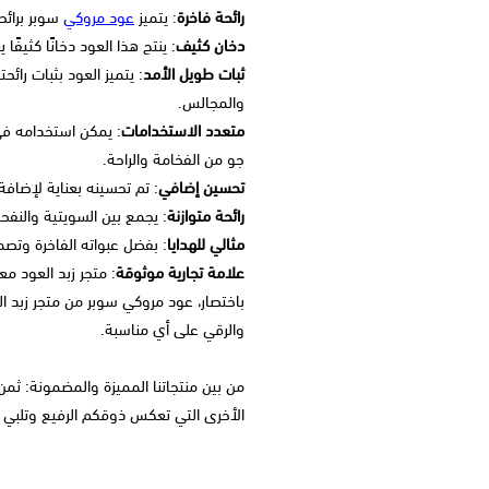
رائحة فاخرة
: يتميز
عود مروكي
سوبر برائحت
دخان كثيف
: ينتج هذا العود دخانًا كثيفًا
ثبات طويل الأمد
: يتميز العود بثبات رائح
والمجالس.
متعدد الاستخدامات
: يمكن استخدامه في
جو من الفخامة والراحة.
تحسين إضافي
: تم تحسينه بعناية لإضافة 
رائحة متوازنة
: يجمع بين السويتية والنفحا
مثالي للهدايا
: بفضل عبواته الفاخرة وتصم
علامة تجارية موثوقة
: متجر زبد العود م
باختصار، عود مروكي سوبر من متجر زبد ا
والرقي على أي مناسبة.
من بين منتجاتنا المميزة والمضمونة: ثمن
الأخرى التي تعكس ذوقكم الرفيع وتلبي تو