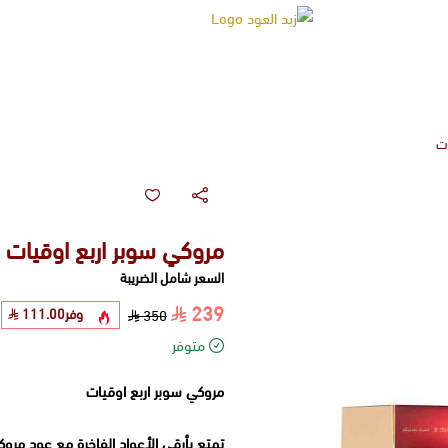
زبد العود
ات
مروكي سوبر اربع اوقيات
السعر شامل الضريبة
239
وفر
111.00
350
متوفر
مروكي سوبر اربع اوقيات
تمتع بأرقى الأعواد الفاخرة مع عود مروك