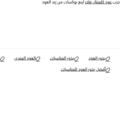
جرب
عود كلمنتان فاخر
اربع بوكسات من زبد العود
بخور العود
بخور المناسبات
العود الهندي
أفضل بخور العود للمناسبات