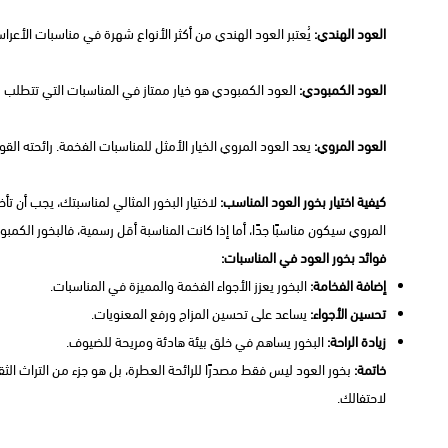
العود الهندي:
يُعتبر العود الهندي من أكثر الأنواع شهرة في مناسبات الأعراس
العود الكمبودي:
العود الكمبودي هو خيار ممتاز في المناسبات التي تتطلب رائ
العود المروي:
يعد العود المروي الخيار الأمثل للمناسبات الفخمة. رائحته ال
كيفية اختيار بخور العود المناسب:
لاختيار البخور المثالي لمناسبتك، يجب أن تأخ
المروي سيكون مناسبًا جدًا، أما إذا كانت المناسبة أقل رسمية، فالبخور الكمبود
فوائد بخور العود في المناسبات:
إضافة الفخامة:
البخور يعزز الأجواء الفخمة والمميزة في المناسبات.
تحسين الأجواء:
يساعد على تحسين المزاج ورفع المعنويات.
زيادة الراحة:
البخور يساهم في خلق بيئة هادئة ومريحة للضيوف.
خاتمة:
بخور العود ليس فقط مصدرًا للرائحة العطرة، بل هو جزء من التراث ال
لاحتفالك.