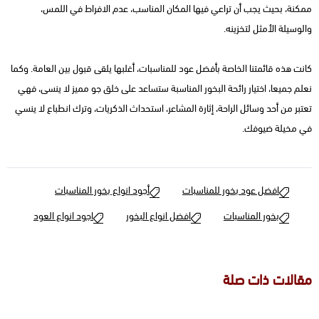
ممكنة، بحيث يجب أن تراعي فيها المكان المناسب، عدم الافراط في اللمس،
والوسيلة الأمثل لتخزينه.
كانت هذه قائمتنا الخاصة بأفضل عود للمناسبات، أغلبها يلقى قبول بين العامة. وكما
نعلم جميعا، اختيار رائحة البخور المناسبة ستساعد على خلق جو مميز لا ينسى، فهي
تعتبر من أحد وسائل الراحة، إثارة المشاعر، استحداث الذكريات، وترك انطباع لا ينسي
في مخيلة ضيوفك.
افضل عود بخور للمناسبات
أجود انواع بخور المناسبات
بخور المناسبات
افضل انواع البخور
اجود انواع العود
مقالات ذات صلة