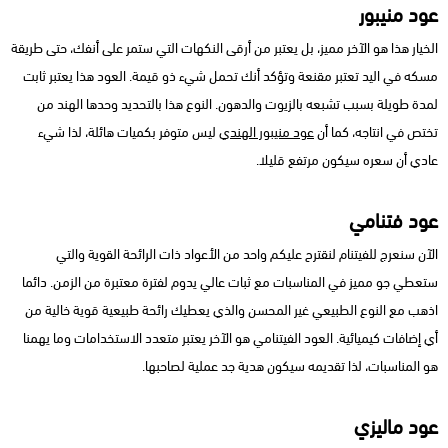
عود منيبور
الخيار هذا هو الآخر مميز، بل يعتبر من أرقى النكهات التي ستمر على أنفك، حتى طريقة
مسكه في اليد تعتبر مقنعة وتؤكد أنك تحمل شيء ذو قيمة. العود هذا يعتبر ثابت
لمدة طويلة بسبب تشبعه بالزيوت والدهون. النوع هذا بالتحديد وحدها الهند من
تختص في انتاجه، كما أن
عود منيبور الهندي
ليس متوفر بكميات هائلة، لذا شيء
عادي أن سعره سيكون مرتفع قليلا.
عود فتنامي
الآن سنعرج للفيتنام لنقترح عليكم واحد من الأعواد ذات الرائحة القوية والتي
ستعطي جو مميز في المناسبات مع ثبات عالي يدوم لفترة معتبرة من الزمن. دائما
اذهب مع النوع الطبيعي غير المحسن والذي يعطيك رائحة طبيعية قوية خالية من
أي إضافات كيميائية. العود الفيتنامي هو الآخر يعتبر متعدد الاستخدامات وما يهمنا
هو المناسبات، لذا تقديمه سيكون هدية جد عملية لصاحبها.
عود ماليزي