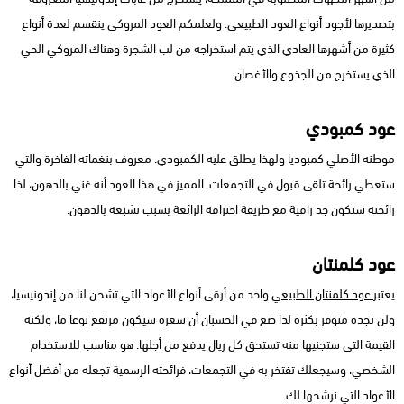
بتصديرها لأجود أنواع العود الطبيعي. ولعلمكم العود المروكي ينقسم لعدة أنواع
كثيرة من أشهرها العادي الذي يتم استخراجه من لب الشجرة وهناك المروكي الحي
الذي يستخرج من الجذوع والأغصان.
عود كمبودي
موطنه الأصلي كمبوديا ولهذا يطلق عليه الكمبودي. معروف بنغماته الفاخرة والتي
ستعطي رائحة تلقى قبول في التجمعات. المميز في هذا العود أنه غني بالدهون، لذا
رائحته ستكون جد راقية مع طريقة احتراقه الرائعة بسبب تشبعه بالدهون.
عود كلمنتان
يعتبر
عود كلمنتان الطبيعي
واحد من أرقى أنواع الأعواد التي تشحن لنا من إندونيسيا،
ولن تجده متوفر بكثرة لذا ضع في الحسبان أن سعره سيكون مرتفع نوعا ما، ولكنه
القيمة التي ستجنيها منه تستحق كل ريال يدفع من أجلها. هو مناسب للاستخدام
الشخصي، وسيجعلك تفتخر به في التجمعات، فرائحته الرسمية تجعله من أفضل أنواع
الأعواد التي نرشحها لك.