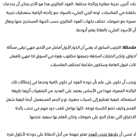
بلاد أخرى، تجربة مغايرة ورائحة مختلفة. العود الماليزي هذا هو الآخر يمكن أن يخدمك
بكفاءة في المناسبات. لونه البني المليء بالسواد مع رائحته الراقية ستعطيك تجربة
مميزة مع ضيوفك. تختلف نكهات العود الماليزي حسب الجهة المستخرج منها ويقال
أن الأسود المليء بالنقاط يعتبر أجودها.
ملاحظة:
الترتيب السابق لا يعني أن الخيار الأول أفضل من الأخير، فهي تبقى مسألة
أذواق، ولكن الخيارات السابقة جميعها مطلوب بقوة في السوق لذا فهي بالفعل
نالت قبول العامة وستكون ملائمة لمختلف المناسبات.
ويجب أن تكون على علم بأن جودة العود لن تكون كافية وحدها في إعطائك تلك
الرائحة المميزة، فهذا في الأساس يعتمد على العديد من المتغيرات أبرزها طريقة
استعماله، كيفية تقطيع إلى كسرات صغيرة، نوع الجمر المستعمل، أيضا كيفية شعل
الفحم وكيف تضع الكسرة فوقه. كلها عوامل تلعب دور مهم في تجنب رائحة
الاحتراق التي تعكر الجو على ضيوفك، ولكن العلم بها سيفيد بتجنبها.
لا تنسى أن
طريقة تخزين العود
تعتبر مهمة من أجل الحفاظ على جودته لأطول فترة