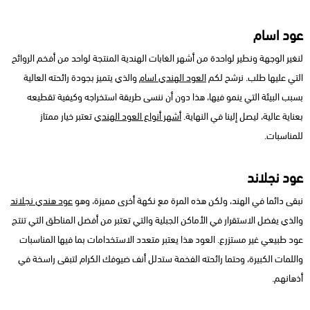
عود اسام
لنغير الوجهة ونطير لواحدة من أشهر الغابات الهندية المنتجة لواحد من أفخم الروائح
التي عليها طلب. نرشح لكم
العود الهندي اسام
والذي يتميز بجودة رائحته العالية
بسبب البيئة التي ينمو فيها، هذا دون أن ننسى طريقة استخراجه وكيفية تقطيعه
بعناية عالية، ليصل إلينا في النهاية.
أشهر أنواع العود الهندي
تعتبر خيار ممتاز
للمناسبات.
عود نجلاند
نبقى دائما في الهند، ولكن هذه المرة مع نكهة أخرى مميزة، وهو
عود هندي نجلاند
والذي يفضل الاستقرار في الأماكن الجبلية والتي تعتبر من أفضل المناطق التي تنتج
عود طبيعي غير مستزرع. العود هذا يعتبر متعدد الاستخدامات بما فيها المناسبات
واللمات الكبيرة، وحتما رائحته الفخمة ستدلل أنف ضيوفك الكرام لتبقى راسخة في
أذهانهم.