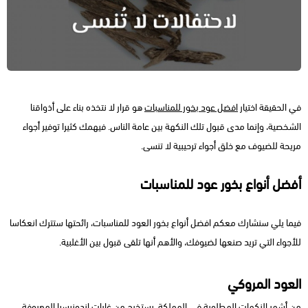
في الحقيقة اختيار
افضل عود بخور للمناسبات
هو قرار لا نتخذه بناء على أذواقنا
الشخصية، وإنما مدى قبول تلك النكهة بين عامة الناس. فيهمك كثيرا توفير أجواء
مريحة للضيوف مع خلق أجواء ترحيبية لا تنسى.
أفضل أنواع بخور عود للمناسبات
فيما يلي سنشارك معكم افضل أنواع بخور العود للمناسبات، رائحتها ستترك انعكاسا
للأجواء التي تريد صنعها لضيوفك، والأهم أنها تلقى قبول بين الأغلبية.
العود المروكي
من أشهر النكهات المطلوبة في المملكة، يستخرج من غابات إندونيسيا المعروفة