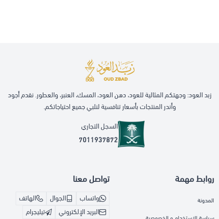
زبد العود: وجهتكم المثالية للعود، دهن العود، المسك، العنبر، والعطور. نقدم أجود
وأندر المنتجات بأسعار تنافسية لنلبي جميع احتياجاتكم.
السجل التجاري
7011937872
روابط مهمة
تواصل معنا
واتساب
الجوال
الهاتف
المدونة
البريد الإلكتروني
تيليجرام
سياسة الاستخدام و الخصوصية